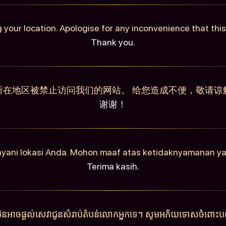
 your location. Apologise for any inconvenience that th
Thank you.
所在地区被禁止访问我们的网站。 给您造成不便，敬请谅
谢谢！
ayani lokasi Anda. Mohon maaf atas ketidaknyamanan y
Terima kasih.
ុំមិនអាចផ្តល់សេវាជូនសំរាប់តំបន់លោកអ្នកទេ។ សូមអភ័យទោសចំពោះបញ