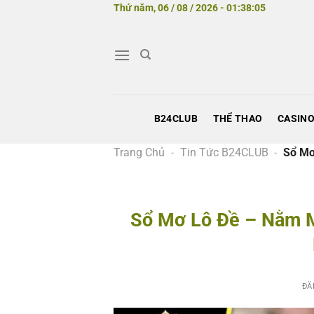
Bỏ
Thứ năm, 06 / 08 / 2026 - 01:38:07
qua
nội
dung
B24CLUB
THỂ THAO
CASIN
Trang Chủ
-
Tin Tức B24CLUB
-
Sổ Mơ
Sổ Mơ Lô Đề – Nằm M
ĐĂ