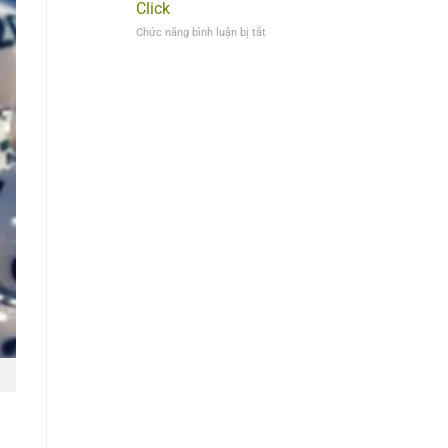
Click
Đề
Giúp
siêu
Chức năng bình luận bị tắt
Bạn
ở
tốc
Đổi
Tool
Trăm
Đời
Hack
Trận
Nổ
Trăm
Hũ|
Thắng
Rinh
Ngay
Thưởng
Lớn
Chỉ
Với
Một
1
Cú
Click