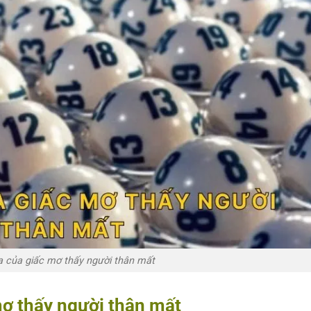
a của giấc mơ thấy người thân mất
ơ thấy người thân mất