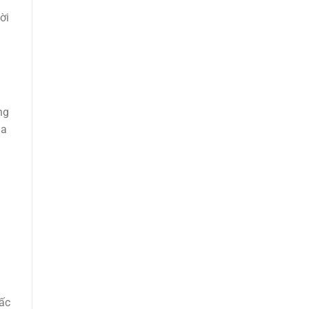
ời
ng
ia
iấc