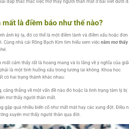
iải đáp thắc mắc việc mơ thấy người thân mất ở bài viết dưới 
 mất là điềm báo như thế nào?
nh ảnh kỳ lạ, đó có thể là một điềm lành và điềm xấu hoặc đơn
ời. Cùng nhà cái Rồng Bạch Kim tìm hiểu xem việc
nằm mơ thấy
nhé.
 mất cảm thấy rất là hoang mang và lo lắng về ý nghĩa của giấ
phải là một tình huống xấu trong tương lai không. Khoa học
t có hai trạng thánh khác nhau:
g, căng thẳng về một vấn đề nào đó hoặc là tình trạng tâm lý bị
ên mơ thấy người thân mất.
ng gặp quá nhiều biến cố như mất mát hay các xung đột. Điều 
ường xuyên mơ thấy người thân qua đời.