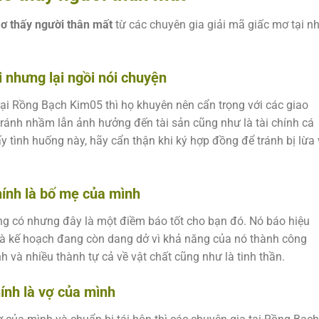
 thấy người thân mất
từ các chuyên gia giải mã giấc mơ tại n
 nhưng lại ngồi nói chuyện
tại Rồng Bạch Kim05 thì họ khuyên nên cẩn trọng với các giao
tránh nhầm lẫn ảnh hưởng đến tài sản cũng như là tài chính cá
y tình huống này, hãy cẩn thận khi ký hợp đồng để tránh bị lừa
hính là bố mẹ của mình
ng có nhưng đây là một điềm báo tốt cho bạn đó. Nó báo hiệu
à kế hoạch đang còn dang dở vì khả năng của nó thành công
h và nhiều thành tự cả về vật chất cũng như là tinh thần.
nh là vợ của mình