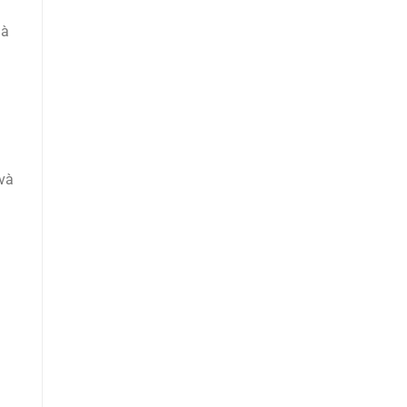
hà
 và