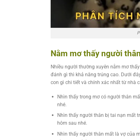
P
Nằm mơ thấy người thân
Nhiều người thường xuyên nằm mơ thấy 
đánh gì thì khả năng trúng cao. Dưới đâ
con gì chi tiết và chính xác nhất từ nhà
Nhìn thấy trong mơ có người thân mấ
nhé.
Nhìn thấy người thân bị tai nạn mất 
hôm sau nhé.
Nhìn thấy người thân mất là vợ của m