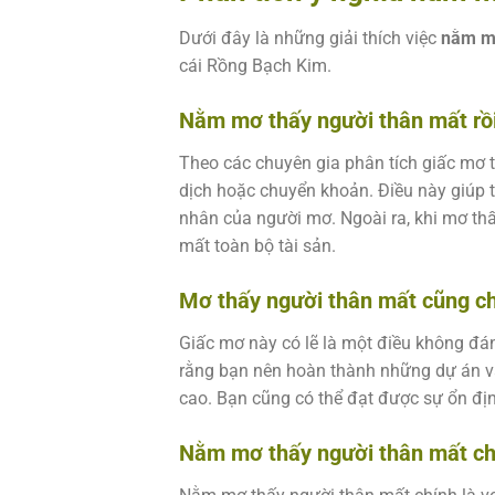
Dưới đây là những giải thích việc
nằm mơ
cái Rồng Bạch Kim.
Nằm mơ thấy người thân mất rồi
Theo các chuyên gia phân tích giấc mơ 
dịch hoặc chuyển khoản. Điều này giúp 
nhân của người mơ. Ngoài ra, khi mơ thấ
mất toàn bộ tài sản.
Mơ thấy người thân mất cũng c
Giấc mơ này có lẽ là một điều không đá
rằng bạn nên hoàn thành những dự án v
cao. Bạn cũng có thể đạt được sự ổn địn
Nằm mơ thấy người thân mất chí