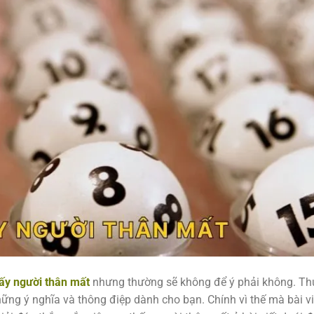
ấy người thân mất
nhưng thường sẽ không để ý phải không. Th
g ý nghĩa và thông điệp dành cho bạn. Chính vì thế mà bài vi