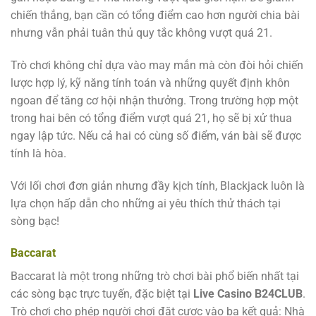
chiến thắng, bạn cần có tổng điểm cao hơn người chia bài
nhưng vẫn phải tuân thủ quy tắc không vượt quá 21.
Trò chơi không chỉ dựa vào may mắn mà còn đòi hỏi chiến
lược hợp lý, kỹ năng tính toán và những quyết định khôn
ngoan để tăng cơ hội nhận thưởng. Trong trường hợp một
trong hai bên có tổng điểm vượt quá 21, họ sẽ bị xử thua
ngay lập tức. Nếu cả hai có cùng số điểm, ván bài sẽ được
tính là hòa.
Với lối chơi đơn giản nhưng đầy kịch tính, Blackjack luôn là
lựa chọn hấp dẫn cho những ai yêu thích thử thách tại
sòng bạc!
Baccarat
Baccarat là một trong những trò chơi bài phổ biến nhất tại
các sòng bạc trực tuyến, đặc biệt tại
Live Casino B24CLUB
.
Trò chơi cho phép người chơi đặt cược vào ba kết quả: Nhà