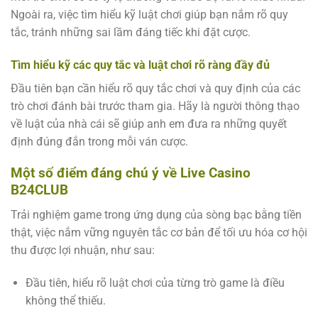
Ngoài ra, việc tìm hiểu kỹ luật chơi giúp bạn nắm rõ quy
tắc, tránh những sai lầm đáng tiếc khi đặt cược.
Tìm hiểu kỹ các quy tắc và luật chơi rõ ràng đầy đủ
Đầu tiên bạn cần hiểu rõ quy tắc chơi và quy định của các
trò chơi đánh bài trước tham gia. Hãy là người thông thạo
về luật của nhà cái sẽ giúp anh em đưa ra những quyết
định đúng đắn trong mỗi ván cược.
Một số điểm đáng chú ý về Live Casino
B24CLUB
Trải nghiệm game trong ứng dụng của sòng bạc bằng tiền
thật, việc nắm vững nguyên tắc cơ bản để tối ưu hóa cơ hội
thu được lợi nhuận, như sau:
Đầu tiên, hiểu rõ luật chơi của từng trò game là điều
không thể thiếu.