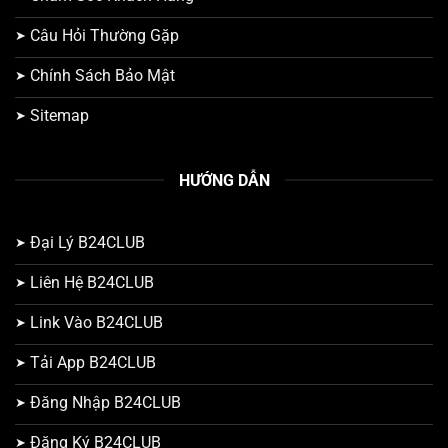
Câu Hỏi Thường Gặp
Chính Sách Bảo Mật
Sitemap
HƯỚNG DẪN
Đại Lý B24CLUB
Liên Hệ B24CLUB
Link Vào B24CLUB
Tải App B24CLUB
Đăng Nhập B24CLUB
Đăng Ký B24CLUB