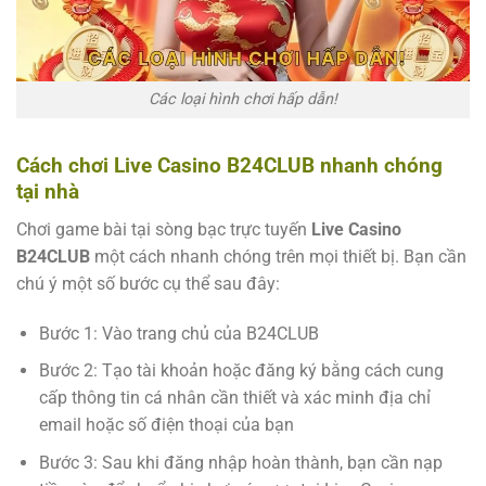
Các loại hình chơi hấp dẫn!
Cách chơi Live Casino B24CLUB nhanh chóng
tại nhà
Chơi game bài tại sòng bạc trực tuyến
Live Casino
B24CLUB
một cách nhanh chóng trên mọi thiết bị. Bạn cần
chú ý một số bước cụ thể sau đây:
Bước 1: Vào trang chủ của B24CLUB
Bước 2: Tạo tài khoản hoặc đăng ký bằng cách cung
cấp thông tin cá nhân cần thiết và xác minh địa chỉ
email hoặc số điện thoại của bạn
Bước 3: Sau khi đăng nhập hoàn thành, bạn cần nạp